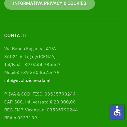
INFORMATIVA PRIVACY & COOKIES
CONTATTI
Via Berico Euganea, 41/A
36021 Villaga (VICENZA)
Tel/Fax: +39 0444 785567
Mobile: +39 340 8575679
info@evoluzionesrl.net
P. IVA & COD. FISC. 03535790244
CAP. SOC. int. versato € 20.000,00
accessible
REG. IMP. Vicenza n. 03535790244
REA n.0333139